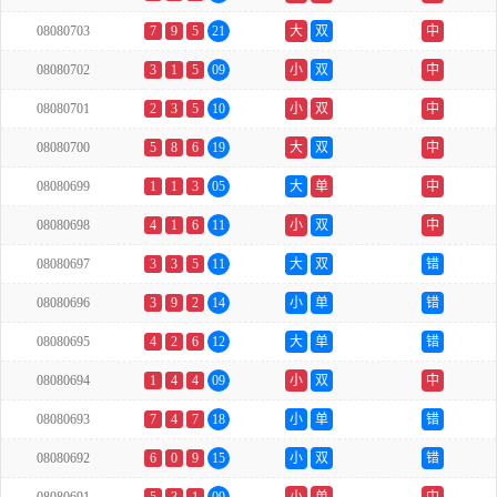
08080703
7
9
5
21
大
双
中
08080702
3
1
5
09
小
双
中
08080701
2
3
5
10
小
双
中
08080700
5
8
6
19
大
双
中
08080699
1
1
3
05
大
单
中
08080698
4
1
6
11
小
双
中
08080697
3
3
5
11
大
双
错
08080696
3
9
2
14
小
单
错
08080695
4
2
6
12
大
单
错
08080694
1
4
4
09
小
双
中
08080693
7
4
7
18
小
单
错
08080692
6
0
9
15
小
双
错