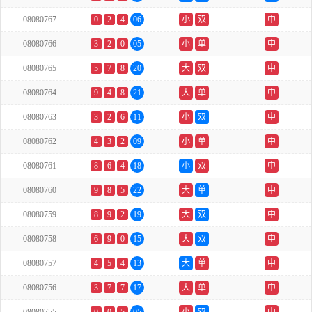
08080767
0
2
4
06
小
双
中
08080766
3
2
0
05
小
单
中
08080765
5
7
8
20
大
双
中
08080764
9
4
8
21
大
单
中
08080763
3
2
6
11
小
双
中
08080762
4
3
2
09
小
单
中
08080761
8
6
4
18
小
双
中
08080760
9
8
5
22
大
单
中
08080759
8
9
2
19
大
双
中
08080758
6
9
0
15
大
双
中
08080757
4
5
4
13
大
单
中
08080756
3
7
7
17
大
单
中