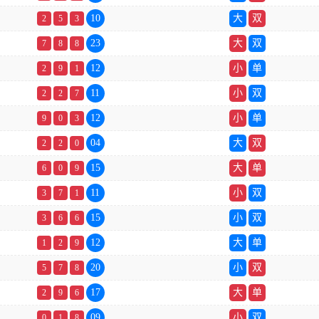
10
大
双
2
5
3
23
大
双
7
8
8
12
小
单
2
9
1
11
小
双
2
2
7
12
小
单
9
0
3
04
大
双
2
2
0
15
大
单
6
0
9
11
小
双
3
7
1
15
小
双
3
6
6
12
大
单
1
2
9
20
小
双
5
7
8
17
大
单
2
9
6
09
小
双
0
1
8