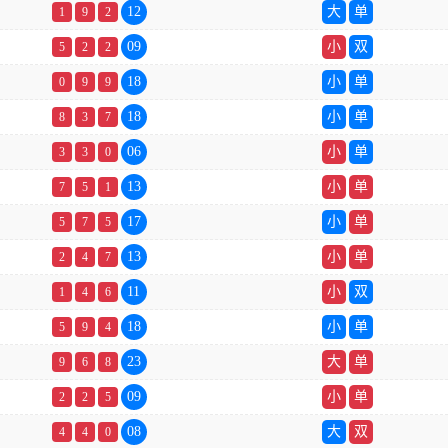
12
大
单
1
9
2
09
小
双
5
2
2
18
小
单
0
9
9
18
小
单
8
3
7
06
小
单
3
3
0
13
小
单
7
5
1
17
小
单
5
7
5
13
小
单
2
4
7
11
小
双
1
4
6
18
小
单
5
9
4
23
大
单
9
6
8
09
小
单
2
2
5
08
大
双
4
4
0