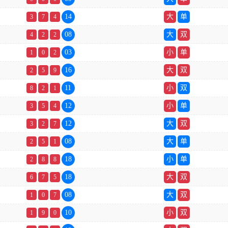
14
大
单
3
7
4
08
大
双
4
2
2
03
小
单
1
0
2
16
大
双
2
5
9
11
小
双
8
2
1
12
小
单
3
5
4
12
大
双
3
2
7
08
大
单
2
5
1
18
小
单
2
8
8
18
大
双
6
7
5
08
大
双
1
0
7
10
小
双
1
9
0