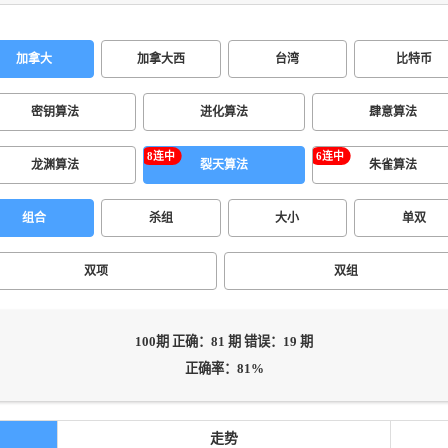
加拿大
加拿大西
台湾
比特币
密钥算法
进化算法
肆意算法
龙渊算法
裂天算法
朱雀算法
组合
杀组
大小
单双
双项
双组
100期 正确：81 期 错误：19 期
正确率：81%
走势