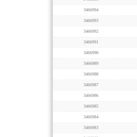
3466994
3466993
3466992
3466991
3466990
3466989
3466988
3466987
3466986
3466985
3466984
3466983