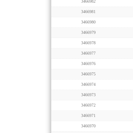
3466982
3466981
3466980
3466979
3466978
3466977
3466976
3466975
3466974
3466973
3466972
3466971
3466970