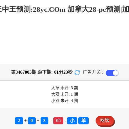
第
3467005
期 距下期:
01
分
23
秒
广告开关：
大单
未开:
3
期
大双
未开:
1
期
小双
未开:
4
期
2
+
0
+
3
=
05
-
小
单
咪牌