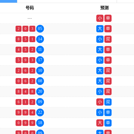
号码
预测
---
小
单
05
大
单
2
0
3
14
小
双
8
5
1
11
大
单
4
5
2
17
小
单
5
9
3
10
大
双
2
6
2
08
大
双
0
6
2
20
小
双
8
4
8
09
小
双
6
1
2
22
小
单
9
9
4
18
大
单
0
9
9
09
大
单
9
0
0