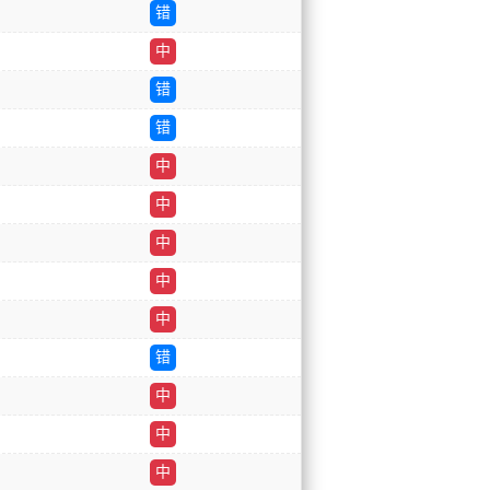
错
中
错
错
中
中
中
中
中
错
中
中
中