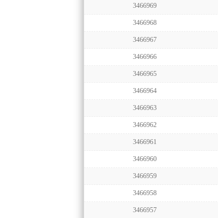
3466969
3466968
3466967
3466966
3466965
3466964
3466963
3466962
3466961
3466960
3466959
3466958
3466957