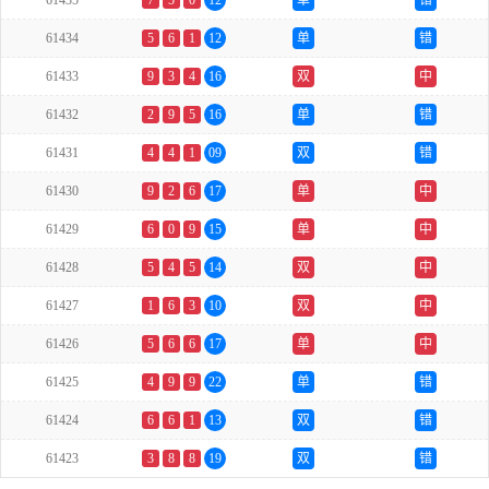
61435
7
5
0
12
单
错
61434
5
6
1
12
单
错
61433
9
3
4
16
双
中
61432
2
9
5
16
单
错
61431
4
4
1
09
双
错
61430
9
2
6
17
单
中
61429
6
0
9
15
单
中
61428
5
4
5
14
双
中
61427
1
6
3
10
双
中
61426
5
6
6
17
单
中
61425
4
9
9
22
单
错
61424
6
6
1
13
双
错
61423
3
8
8
19
双
错