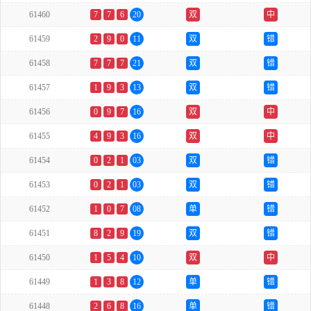
61460
7
7
6
20
双
中
61459
2
9
0
11
双
错
61458
7
7
7
21
双
错
61457
1
9
3
13
双
错
61456
0
9
7
16
双
中
61455
4
9
3
16
双
中
61454
0
2
1
03
双
错
61453
0
2
1
03
双
错
61452
1
0
7
08
单
错
61451
8
2
9
19
双
错
61450
1
5
4
10
双
中
61449
1
3
8
12
单
错
61448
2
6
8
16
单
错