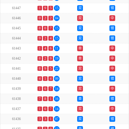
61447
1
9
5
15
双
错
61446
0
2
2
04
双
中
61445
8
0
7
15
双
错
61444
9
2
4
15
双
错
61443
1
4
6
11
单
中
61442
8
2
9
19
单
中
61441
8
9
5
22
双
中
61440
4
1
4
09
双
错
61439
1
6
7
14
双
中
61438
7
8
1
16
单
错
61437
1
6
7
14
双
中
61436
3
3
1
07
双
错