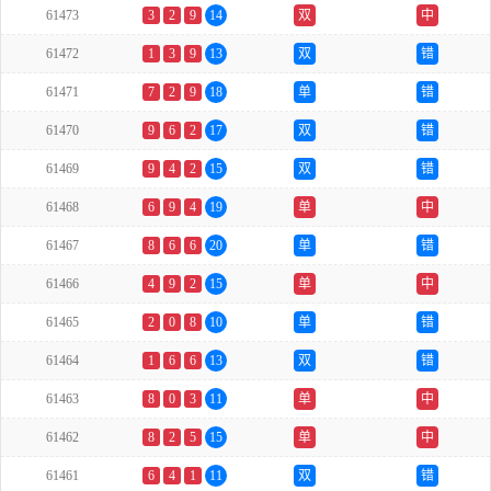
61473
3
2
9
14
双
中
61472
1
3
9
13
双
错
61471
7
2
9
18
单
错
61470
9
6
2
17
双
错
61469
9
4
2
15
双
错
61468
6
9
4
19
单
中
61467
8
6
6
20
单
错
61466
4
9
2
15
单
中
61465
2
0
8
10
单
错
61464
1
6
6
13
双
错
61463
8
0
3
11
单
中
61462
8
2
5
15
单
中
61461
6
4
1
11
双
错