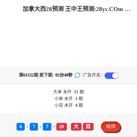
加拿大西28预测 王中王预测:28yc.COm 加拿大28-pc预测|加拿大PC结果查询|加拿大PC在线预测|28在线预测咪牌查询_专注研究_加拿大PC结果走势_官方!
第
61522
期 距下期:
02
分
40
秒
广告开关：
大单
未开:
11
期
小单
未开:
1
期
小双
未开:
4
期
6
7
7
20
大
双
咪牌
+
+
=
-