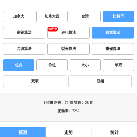
加拿大
加拿大西
台湾
比特币
密钥算法
进化算法
肆意算法
龙渊算法
裂天算法
朱雀算法
组合
杀组
大小
单双
双项
双组
100期 正确：72 期 错误：28 期
正确率：72%
预测
走势
统计