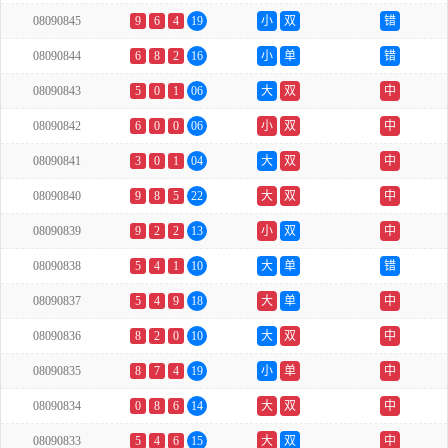
08090845
9
6
4
19
小
双
错
08090844
6
8
2
16
小
单
错
08090843
5
0
1
06
大
双
中
08090842
6
0
0
06
小
双
中
08090841
3
0
1
04
大
双
中
08090840
9
8
5
22
大
双
中
08090839
9
2
2
13
小
双
中
08090838
5
4
1
10
大
单
错
08090837
5
4
9
18
大
单
中
08090836
8
2
0
10
大
双
中
08090835
8
7
4
19
小
单
中
08090834
0
8
6
14
大
双
中
08090833
5
4
6
15
大
双
中