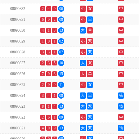
08090832
2
4
0
06
小
双
中
08090831
6
0
2
08
小
单
中
08090830
4
1
8
13
大
单
中
08090829
1
0
1
02
小
双
中
08090828
3
3
1
07
小
双
中
08090827
2
3
5
10
大
双
中
08090826
7
0
8
15
大
单
中
08090825
2
0
9
11
小
双
中
08090824
3
4
1
08
大
单
错
08090823
8
1
4
13
大
双
错
08090822
2
6
1
09
小
双
中
08090821
4
0
9
13
大
双
错