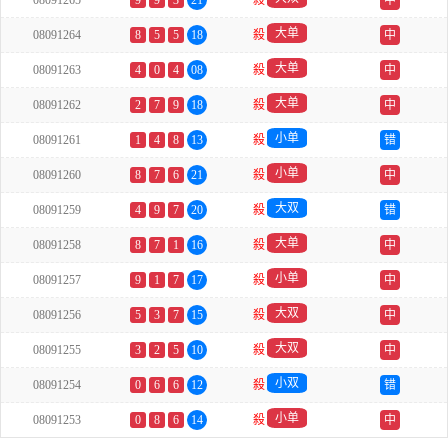
08091265
9
9
3
21
殺
中
大单
08091264
8
5
5
18
殺
中
大单
08091263
4
0
4
08
殺
中
大单
08091262
2
7
9
18
殺
中
小单
08091261
1
4
8
13
殺
错
小单
08091260
8
7
6
21
殺
中
大双
08091259
4
9
7
20
殺
错
大单
08091258
8
7
1
16
殺
中
小单
08091257
9
1
7
17
殺
中
大双
08091256
5
3
7
15
殺
中
大双
08091255
3
2
5
10
殺
中
小双
08091254
0
6
6
12
殺
错
小单
08091253
0
8
6
14
殺
中