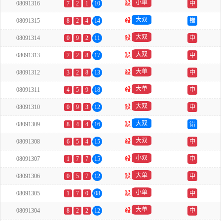
小单
08091316
7
2
1
10
殺
中
大双
08091315
8
2
4
14
殺
错
大双
08091314
0
9
2
11
殺
中
大双
08091313
7
2
8
17
殺
中
大单
08091312
3
2
8
13
殺
中
大单
08091311
4
5
9
18
殺
中
大双
08091310
0
9
3
12
殺
中
大双
08091309
8
4
4
16
殺
错
大双
08091308
6
5
4
15
殺
中
小双
08091307
1
7
7
15
殺
中
大单
08091306
0
5
7
12
殺
中
小单
08091305
1
7
0
08
殺
中
大单
08091304
8
2
2
12
殺
中