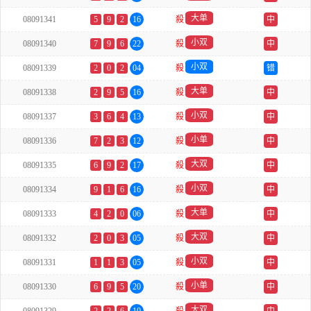
大单
08091341
5
9
2
16
殺
中
小双
08091340
7
9
6
22
殺
中
小双
08091339
2
0
2
04
殺
错
大单
08091338
2
9
5
16
殺
中
小双
08091337
3
6
4
13
殺
中
小单
08091336
7
2
3
12
殺
中
大双
08091335
6
9
2
17
殺
中
小双
08091334
9
1
6
16
殺
中
大单
08091333
4
2
0
06
殺
中
大双
08091332
2
0
3
05
殺
中
小双
08091331
1
1
3
05
殺
中
小单
08091330
6
9
5
20
殺
中
大双