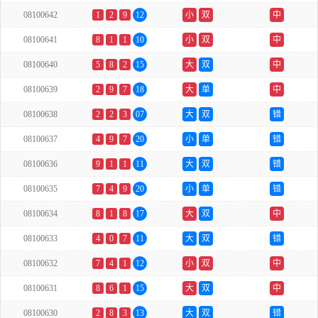
08100642
1
2
9
12
小
双
中
08100641
8
1
1
10
小
双
中
08100640
5
8
2
15
大
双
中
08100639
2
9
7
18
大
单
中
08100638
2
2
3
07
大
双
错
08100637
4
9
7
20
小
单
错
08100636
9
1
1
11
大
双
错
08100635
7
4
9
20
小
单
错
08100634
8
1
8
17
大
双
中
08100633
4
0
7
11
大
双
错
08100632
7
4
1
12
小
双
中
08100631
8
6
1
15
大
双
中
08100630
2
8
3
13
大
双
错