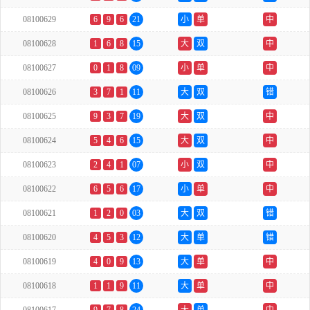
08100629
6
9
6
21
小
单
中
08100628
1
6
8
15
大
双
中
08100627
0
1
8
09
小
单
中
08100626
3
7
1
11
大
双
错
08100625
9
3
7
19
大
双
中
08100624
5
4
6
15
大
双
中
08100623
2
4
1
07
小
双
中
08100622
6
5
6
17
小
单
中
08100621
1
2
0
03
大
双
错
08100620
4
5
3
12
大
单
错
08100619
4
0
9
13
大
单
中
08100618
1
1
9
11
大
单
中