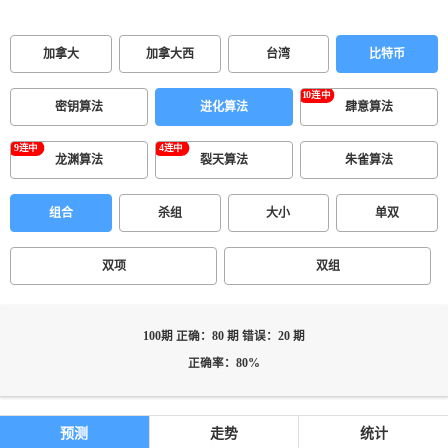
加拿大
加拿大西
台湾
比特币
密钥算法
进化算法
肆意算法
龙渊算法
裂天算法
朱雀算法
组合
杀组
大小
单双
双项
双组
100期 正确：80 期 错误：20 期
正确率：80%
预测
走势
统计