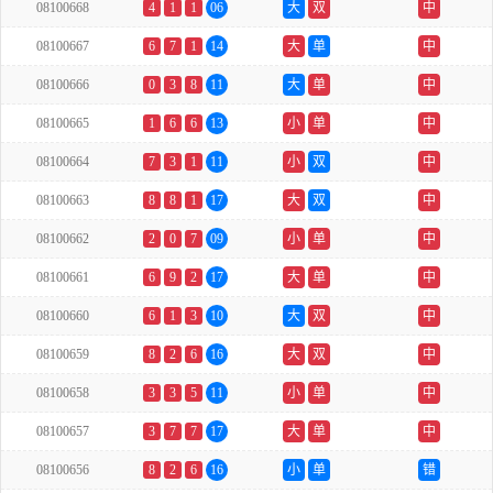
08100668
4
1
1
06
大
双
中
08100667
6
7
1
14
大
单
中
08100666
0
3
8
11
大
单
中
08100665
1
6
6
13
小
单
中
08100664
7
3
1
11
小
双
中
08100663
8
8
1
17
大
双
中
08100662
2
0
7
09
小
单
中
08100661
6
9
2
17
大
单
中
08100660
6
1
3
10
大
双
中
08100659
8
2
6
16
大
双
中
08100658
3
3
5
11
小
单
中
08100657
3
7
7
17
大
单
中
08100656
8
2
6
16
小
单
错