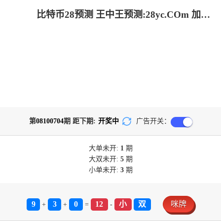
比特币28预测 王中王预测:28yc.COm 加拿大28-pc预测|加拿大PC结果查询|加拿大PC在线预测|28在线预测咪牌查询_专注研究_加拿大PC结果走势_官方!
第
08100704
期 距下期:
开奖中
广告开关：
大单
未开:
1
期
大双
未开:
5
期
小单
未开:
3
期
9
3
0
12
小
双
咪牌
+
+
=
-