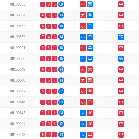
08100655
4
0
5
09
小
双
中
08100654
6
5
3
14
大
单
中
08100653
8
2
0
10
小
单
中
08100652
7
4
3
14
小
单
错
08100651
5
3
2
10
小
单
中
08100650
3
7
6
16
小
单
错
08100649
0
7
7
14
大
双
中
08100648
1
6
7
14
大
双
中
08100647
5
0
2
07
小
单
中
08100646
2
2
5
09
小
单
中
08100645
2
1
1
04
大
双
中
08100644
3
6
3
12
大
双
中
08100643
0
9
4
13
大
单
中