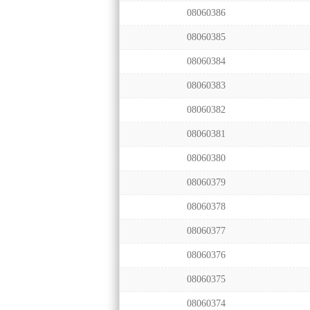
08060386
08060385
08060384
08060383
08060382
08060381
08060380
08060379
08060378
08060377
08060376
08060375
08060374