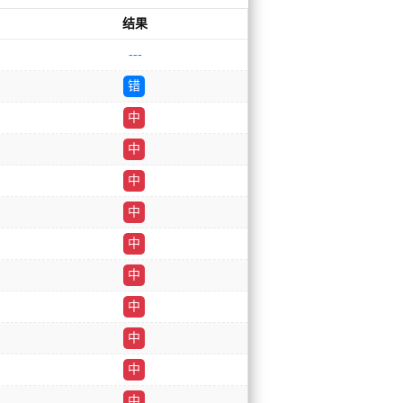
结果
---
错
中
中
中
中
中
中
中
中
中
中