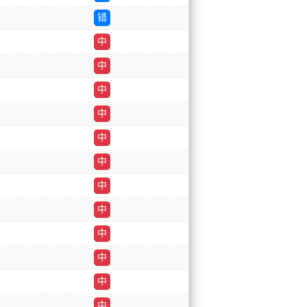
错
中
中
中
中
中
中
中
中
中
中
中
中