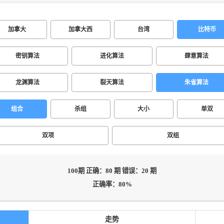
加拿大
加拿大西
台湾
比特币
密钥算法
进化算法
肆意算法
龙渊算法
裂天算法
朱雀算法
组合
杀组
大小
单双
双项
双组
100期 正确：80 期 错误：20 期
正确率：80%
走势