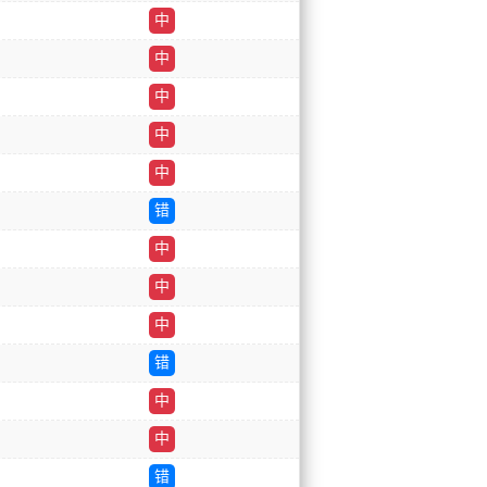
中
中
中
中
中
错
中
中
中
错
中
中
错