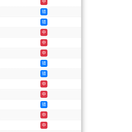
中
错
错
中
中
中
错
错
中
中
错
中
中