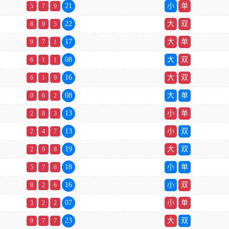
21
小
单
5
7
9
22
大
双
8
9
5
17
大
单
9
7
1
08
大
双
6
1
1
16
大
双
6
1
9
08
大
单
0
6
2
13
小
单
2
8
3
13
小
双
2
4
7
19
大
双
2
9
8
18
小
单
5
7
6
16
小
双
8
2
6
07
小
单
3
2
2
23
大
双
9
7
7