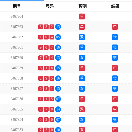
期号
号码
预测
结果
3467364
---
单
---
3467363
8
3
2
13
单
中
3467362
1
0
4
05
双
错
3467361
9
0
7
16
单
错
3467360
7
2
4
13
双
错
3467359
6
1
8
15
单
中
3467358
2
9
5
16
单
错
3467357
6
8
1
15
双
错
3467356
1
1
5
07
单
中
3467355
7
7
0
14
双
中
3467354
5
2
0
07
双
错
3467353
7
3
0
10
双
中