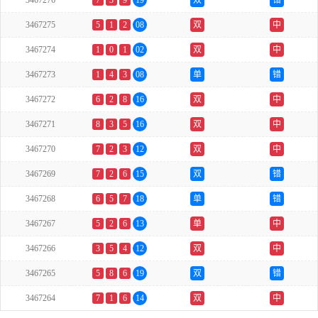
3467276
7
3
9
19
双
错
3467275
5
1
2
08
双
中
3467274
1
0
1
02
双
中
3467273
1
4
3
08
单
错
3467272
6
2
8
16
双
中
3467271
8
3
5
16
双
中
3467270
7
2
3
12
双
中
3467269
7
2
6
15
双
错
3467268
6
5
7
18
单
错
3467267
5
2
6
13
单
中
3467266
3
5
4
12
双
中
3467265
5
8
6
19
双
错
3467264
7
1
6
14
双
中