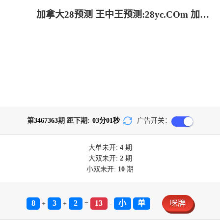
加拿大28预测 王中王预测:28yc.COm 加拿大28-pc预测|加拿大PC结果查询|加拿大PC在线预测|28在线预测咪牌查询_专注研究_加拿大PC结果走势_官方!
第
3467363
期 距下期:
03
分
01
秒
广告开关：
大单
未开:
4
期
大双
未开:
2
期
小双
未开:
10
期
8
3
2
13
小
单
咪牌
+
+
=
-