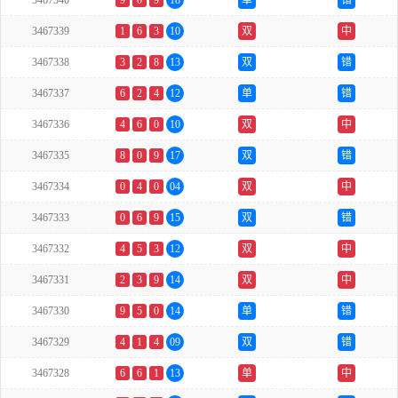
3467340
9
0
9
18
单
错
3467339
1
6
3
10
双
中
3467338
3
2
8
13
双
错
3467337
6
2
4
12
单
错
3467336
4
6
0
10
双
中
3467335
8
0
9
17
双
错
3467334
0
4
0
04
双
中
3467333
0
6
9
15
双
错
3467332
4
5
3
12
双
中
3467331
2
3
9
14
双
中
3467330
9
5
0
14
单
错
3467329
4
1
4
09
双
错
3467328
6
6
1
13
单
中