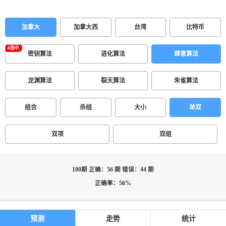
加拿大
加拿大西
台湾
比特币
密钥算法
进化算法
肆意算法
龙渊算法
裂天算法
朱雀算法
组合
杀组
大小
单双
双项
双组
100期 正确：56 期 错误：44 期
正确率：56%
预测
走势
统计