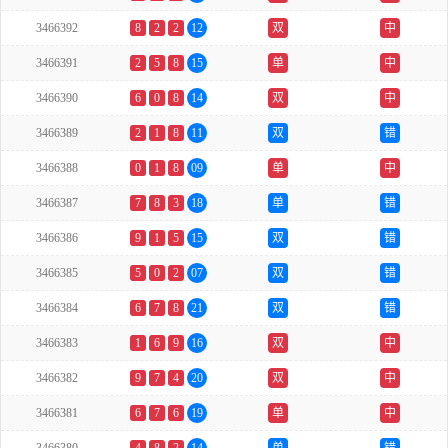
3466392
8
2
2
12
双
中
3466391
2
5
8
15
单
中
3466390
6
0
8
14
双
中
3466389
2
1
8
11
双
错
3466388
0
1
8
09
单
中
3466387
7
8
3
18
单
错
3466386
9
1
5
15
双
错
3466385
5
0
2
07
双
错
3466384
6
7
8
21
双
错
3466383
1
6
9
16
双
中
3466382
9
7
4
20
双
中
3466381
6
7
6
19
单
中