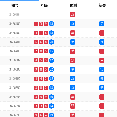
期号
号码
预测
结果
3466404
---
双
---
3466403
1
3
9
13
双
错
3466402
4
1
8
13
单
中
3466401
6
6
8
20
单
错
3466400
2
8
5
15
单
中
3466399
4
5
3
12
双
中
3466398
9
8
5
22
单
错
3466397
8
4
3
15
双
错
3466396
3
8
2
13
双
错
3466395
5
5
9
19
单
中
3466394
3
3
8
14
双
中
3466393
9
6
4
19
单
中