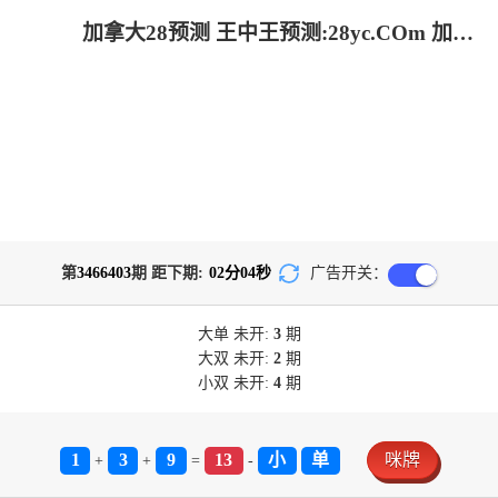
加拿大28预测 王中王预测:28yc.COm 加拿大28-pc预测|加拿大PC结果查询|加拿大PC在线预测|28在线预测咪牌查询_专注研究_加拿大PC结果走势_官方!
第
3466403
期 距下期:
02
分
03
秒
广告开关：
大单
未开:
3
期
大双
未开:
2
期
小双
未开:
4
期
1
3
9
13
小
单
咪牌
+
+
=
-