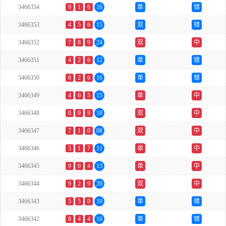
3466354
9
1
6
16
单
错
3466353
4
5
6
15
双
错
3466352
7
8
9
24
双
中
3466351
4
2
6
12
单
错
3466350
8
2
6
16
单
错
3466349
4
6
5
15
单
中
3466348
0
9
9
18
双
中
3466347
7
1
0
08
双
中
3466346
3
1
7
11
单
中
3466345
9
0
4
13
单
中
3466344
9
2
9
20
双
中
3466343
5
5
0
10
单
错
3466342
8
4
4
16
单
错