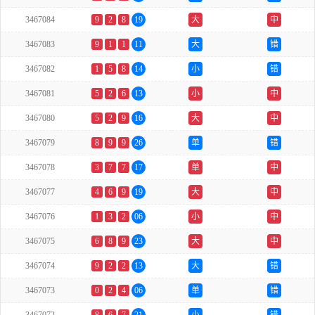
3467084
9
2
8
19
大
中
3467083
9
1
1
11
大
错
3467082
1
5
8
14
小
错
3467081
5
2
6
13
小
中
3467080
5
2
9
16
大
中
3467079
8
9
9
26
单
错
3467078
3
7
7
17
单
中
3467077
4
6
9
19
大
中
3467076
1
3
2
06
小
中
3467075
6
8
9
23
大
中
3467074
9
2
2
13
大
错
3467073
0
2
4
06
单
错