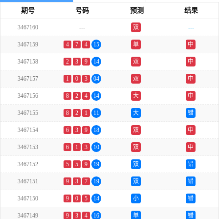
期号
号码
预测
结果
3467160
---
双
---
3467159
4
7
4
15
单
中
3467158
2
3
9
14
双
中
3467157
1
0
3
04
双
中
3467156
8
2
4
14
大
中
3467155
8
2
1
11
大
错
3467154
6
3
9
18
双
中
3467153
6
1
3
10
双
中
3467152
5
5
9
19
双
错
3467151
9
3
7
19
双
错
3467150
9
0
5
14
小
错
3467149
9
3
4
16
单
错