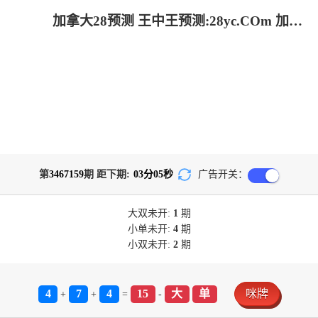
加拿大28预测 王中王预测:28yc.COm 加拿大28-pc预测|加拿大PC结果查询|加拿大PC在线预测|28在线预测咪牌查询_专注研究_加拿大PC结果走势_官方!
第
3467159
期 距下期:
03
分
05
秒
广告开关：
大双
未开:
1
期
小单
未开:
4
期
小双
未开:
2
期
4
7
4
15
大
单
咪牌
+
+
=
-