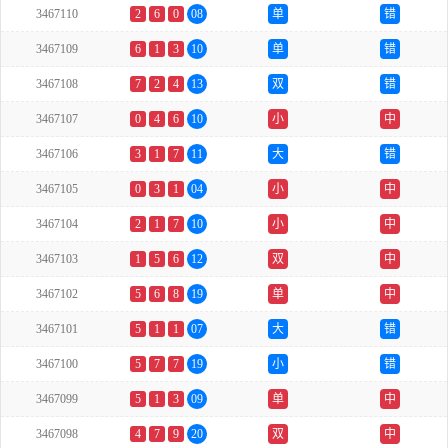
3467110
2
6
0
08
单
错
3467109
6
1
3
10
单
错
3467108
7
2
4
13
双
错
3467107
0
4
6
10
小
中
3467106
3
1
7
11
大
错
3467105
0
3
1
04
小
中
3467104
2
1
7
10
小
中
3467103
1
5
6
12
双
中
3467102
5
6
8
19
单
中
3467101
5
1
1
07
大
错
3467100
5
7
7
19
小
错
3467099
5
1
3
09
单
中
3467098
4
7
9
20
双
中