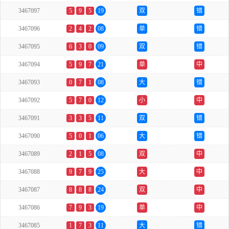
3467097
5
9
5
19
双
错
3467096
2
4
2
08
单
错
3467095
6
3
0
09
双
错
3467094
5
9
7
21
单
中
3467093
0
7
1
08
大
错
3467092
5
7
0
12
小
中
3467091
3
3
5
11
双
错
3467090
5
0
1
06
大
错
3467089
2
1
5
08
双
中
3467088
9
7
9
25
大
中
3467087
8
8
8
24
双
中
3467086
7
9
3
19
单
中
3467085
1
7
3
11
大
错