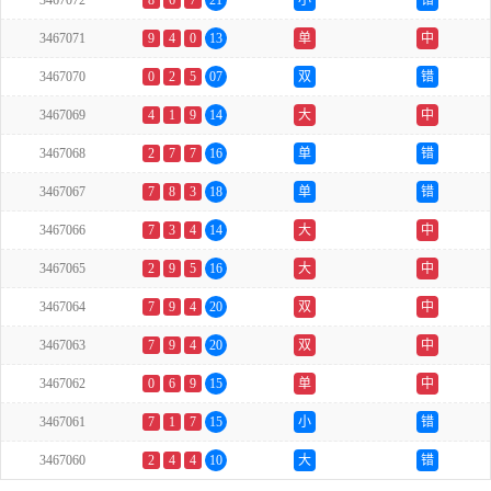
3467072
8
6
7
21
小
错
3467071
9
4
0
13
单
中
3467070
0
2
5
07
双
错
3467069
4
1
9
14
大
中
3467068
2
7
7
16
单
错
3467067
7
8
3
18
单
错
3467066
7
3
4
14
大
中
3467065
2
9
5
16
大
中
3467064
7
9
4
20
双
中
3467063
7
9
4
20
双
中
3467062
0
6
9
15
单
中
3467061
7
1
7
15
小
错
3467060
2
4
4
10
大
错