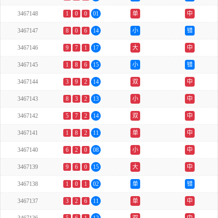
3467148
1
0
0
01
单
中
3467147
8
0
6
14
小
错
3467146
9
7
1
17
大
中
3467145
1
8
6
15
小
错
3467144
3
9
2
14
双
中
3467143
8
3
2
13
小
中
3467142
5
7
2
14
双
中
3467141
1
8
2
11
单
中
3467140
6
2
0
08
小
中
3467139
9
6
0
15
大
中
3467138
1
0
1
02
单
错
3467137
3
2
6
11
单
中