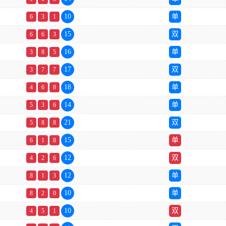
10
单
6
3
1
15
双
6
6
3
16
单
3
8
5
17
双
3
7
7
18
单
4
6
8
14
单
5
3
6
21
双
5
8
8
15
单
6
1
8
12
双
4
2
6
12
单
8
1
3
10
单
8
2
0
10
双
4
5
1