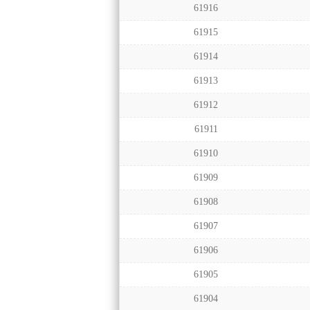
61916
61915
61914
61913
61912
61911
61910
61909
61908
61907
61906
61905
61904