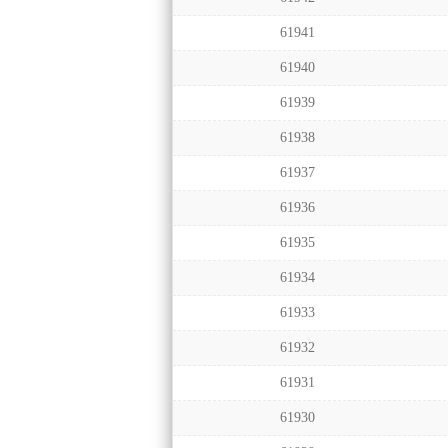
61941
61940
61939
61938
61937
61936
61935
61934
61933
61932
61931
61930