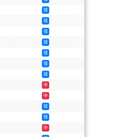
错
错
错
错
错
错
错
中
中
错
错
中