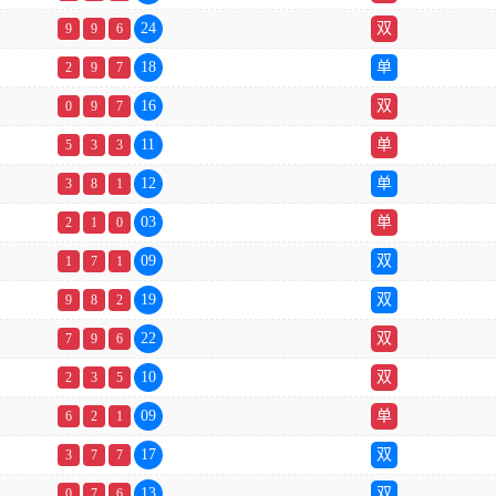
24
双
9
9
6
18
单
2
9
7
16
双
0
9
7
11
单
5
3
3
12
单
3
8
1
03
单
2
1
0
09
双
1
7
1
19
双
9
8
2
22
双
7
9
6
10
双
2
3
5
09
单
6
2
1
17
双
3
7
7
13
双
0
7
6