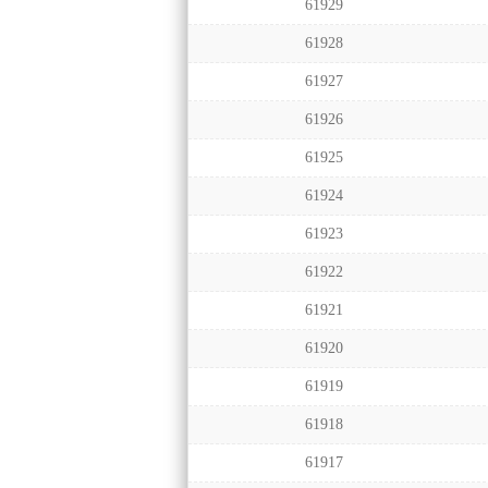
61929
61928
61927
61926
61925
61924
61923
61922
61921
61920
61919
61918
61917