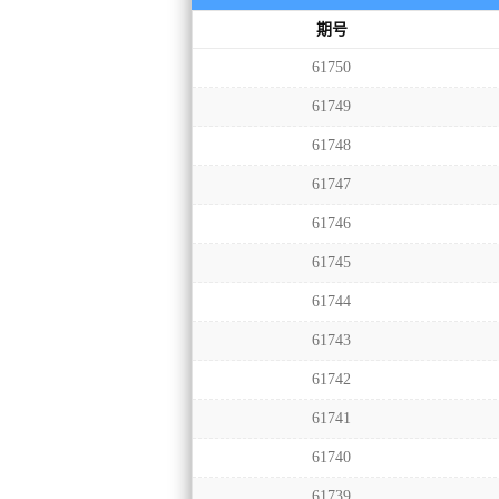
期号
61750
61749
61748
61747
61746
61745
61744
61743
61742
61741
61740
61739