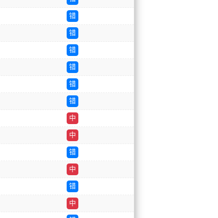
错
错
错
错
错
错
中
中
错
中
错
中