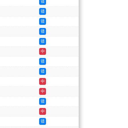
错
错
错
错
错
中
错
错
中
中
错
中
错