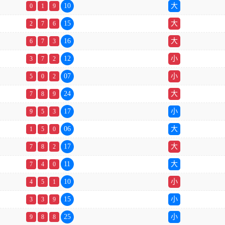
10
大
0
1
9
15
大
2
7
6
16
大
6
7
3
12
小
3
7
2
07
小
5
0
2
24
大
7
8
9
17
小
9
5
3
06
大
1
5
0
17
大
7
8
2
11
大
7
4
0
10
小
4
5
1
15
小
3
3
9
25
小
9
8
8