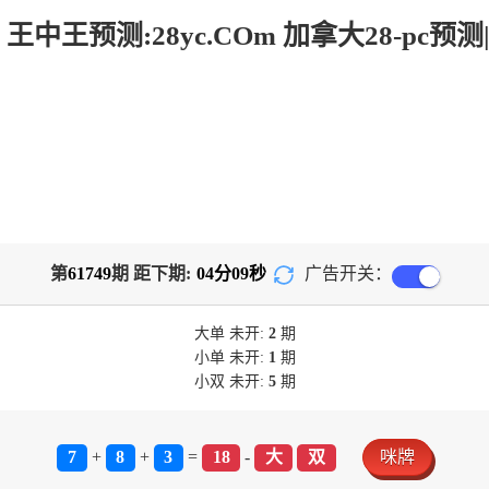
第
61749
期 距下期:
04
分
09
秒
广告开关：
大单
未开:
2
期
小单
未开:
1
期
小双
未开:
5
期
7
+
8
+
3
=
18
-
大
双
咪牌