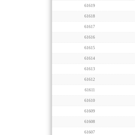
61619
61618
61617
61616
61615
61614
61613
61612
61611
61610
61609
61608
61607