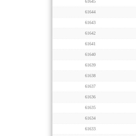
61645
61644
61643
61642
61641
61640
61639
61638
61637
61636
61635
61634
61633