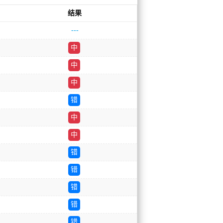
结果
---
中
中
中
错
中
中
错
错
错
错
错