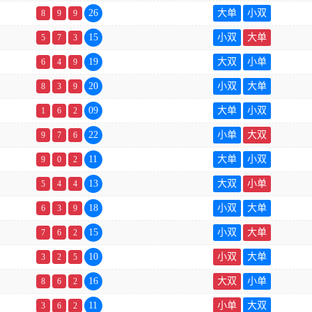
26
大单
小双
8
9
9
15
小双
大单
5
7
3
19
大双
小单
6
4
9
20
小双
大单
8
3
9
09
大单
小双
1
6
2
22
小单
大双
9
7
6
11
大单
小双
9
0
2
13
大双
小单
5
4
4
18
小双
大单
6
3
9
15
小双
大单
7
6
2
10
小双
大单
3
2
5
16
大双
小单
8
6
2
11
小单
大双
3
6
2