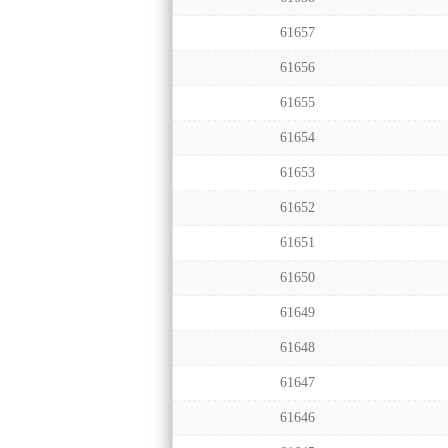
61657
61656
61655
61654
61653
61652
61651
61650
61649
61648
61647
61646