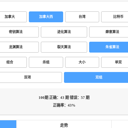
加拿大
加拿大西
台湾
比特币
密钥算法
进化算法
肆意算法
龙渊算法
裂天算法
朱雀算法
组合
杀组
大小
单双
双项
双组
100期 正确：43 期 错误：57 期
正确率：43%
走势