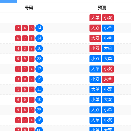
号码
预测
---
大单
小双
14
大双
小单
2
6
6
14
大双
小单
6
7
1
10
小双
大单
4
3
3
22
小双
大单
9
9
4
12
大单
小双
1
7
4
19
小双
大单
3
9
7
11
大单
小双
1
6
4
10
小单
大双
6
0
4
25
大双
小单
9
8
8
18
大单
小双
7
7
4
06
小单
大双
2
0
4