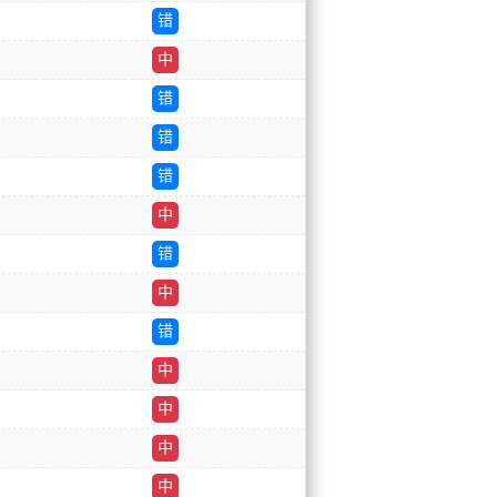
错
中
错
错
错
中
错
中
错
中
中
中
中