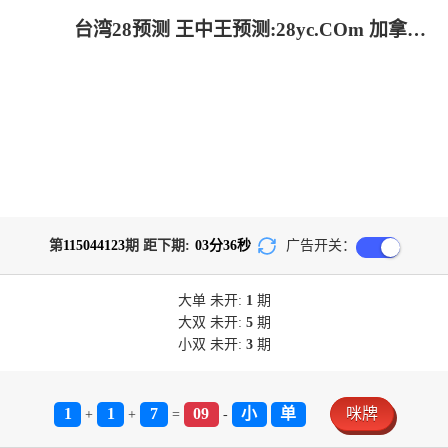
台湾28预测 王中王预测:28yc.COm 加拿大28-pc预测|加拿大PC结果查询|加拿大PC在线预测|28在线预测咪牌查询_专注研究_加拿大PC结果走势_官方!
第
115044123
期 距下期:
03
分
36
秒
广告开关：
大单
未开:
1
期
大双
未开:
5
期
小双
未开:
3
期
1
1
7
09
小
单
咪牌
+
+
=
-