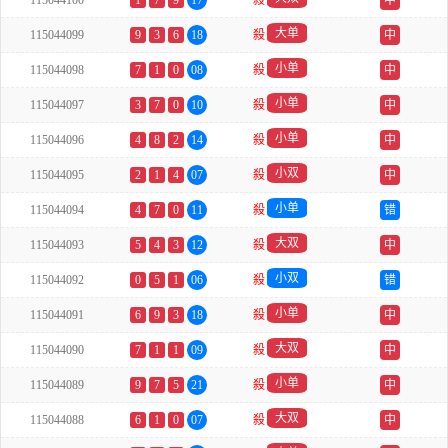
115044100
1
7
9
17
殺
中
大单
115044099
9
3
6
18
殺
中
小单
115044098
7
1
0
08
殺
中
小单
115044097
3
7
0
10
殺
中
小单
115044096
4
8
2
14
殺
中
小双
115044095
2
1
4
07
殺
中
小单
115044094
4
7
0
11
殺
错
大双
115044093
5
4
3
12
殺
中
小双
115044092
0
5
1
06
殺
错
小单
115044091
6
9
3
18
殺
中
大双
115044090
7
1
1
09
殺
中
小单
115044089
9
7
5
21
殺
中
大双
115044088
6
1
0
07
殺
中