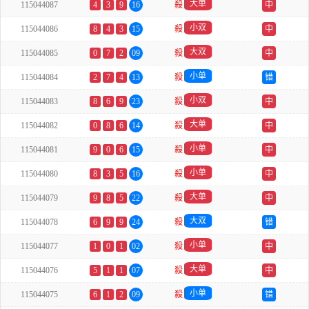
大单
115044087
4
3
9
16
殺
中
小双
115044086
8
4
3
15
殺
中
大双
115044085
0
7
2
09
殺
中
小单
115044084
2
7
4
13
殺
错
小双
115044083
8
6
9
23
殺
中
大单
115044082
0
8
6
14
殺
中
小单
115044081
9
0
6
15
殺
中
小单
115044080
8
3
5
16
殺
中
大单
115044079
9
8
5
22
殺
中
大双
115044078
6
9
9
24
殺
错
小单
115044077
1
0
1
02
殺
中
大单
115044076
5
1
1
07
殺
中
小单
115044075
6
1
2
09
殺
错