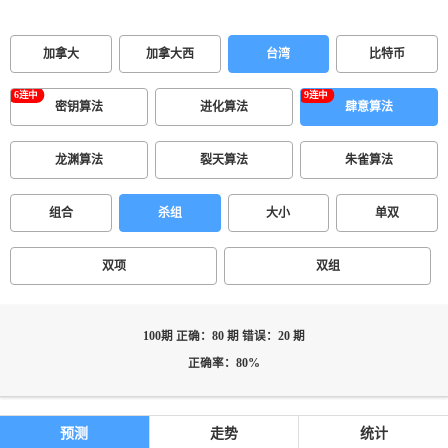
加拿大
加拿大西
台湾
比特币
密钥算法
进化算法
肆意算法
龙渊算法
裂天算法
朱雀算法
组合
杀组
大小
单双
双项
双组
100期 正确：80 期 错误：20 期
正确率：80%
预测
走势
统计