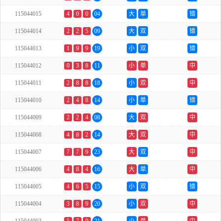
115044015
4
0
0
04
大
单
错
115044014
2
2
5
09
大
双
错
115044013
1
9
9
19
小
双
错
115044012
0
3
8
11
小
单
中
115044011
2
8
8
18
小
双
中
115044010
2
4
8
14
小
单
错
115044009
2
2
4
08
大
双
中
115044008
4
8
2
14
大
双
中
115044007
7
7
9
23
大
双
中
115044006
4
8
4
16
大
单
中
115044005
4
6
5
15
小
双
错
115044004
3
8
9
20
小
双
中