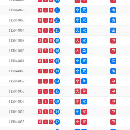
115044067
2
7
6
15
大
单
中
115044066
3
9
9
21
小
双
错
115044065
9
8
4
21
小
双
错
115044064
6
4
1
11
大
双
错
115044063
2
8
9
19
大
双
中
115044062
5
3
8
16
大
单
中
115044061
8
5
2
15
小
双
错
115044060
7
9
3
19
小
双
错
115044059
1
2
1
04
小
单
中
115044058
7
7
1
15
大
单
中
115044057
1
1
7
09
小
双
中
115044056
5
1
8
14
小
双
中
115044055
6
4
2
12
小
双
中