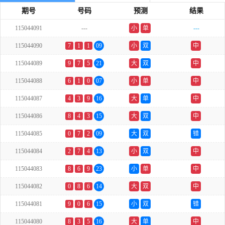
期号
号码
预测
结果
115044091
---
小
单
---
115044090
7
1
1
09
小
双
中
115044089
9
7
5
21
大
双
中
115044088
6
1
0
07
小
单
中
115044087
4
3
9
16
大
单
中
115044086
8
4
3
15
大
双
中
115044085
0
7
2
09
大
双
错
115044084
2
7
4
13
小
双
中
115044083
8
6
9
23
小
单
中
115044082
0
8
6
14
大
双
中
115044081
9
0
6
15
小
双
错
115044080
8
3
5
16
大
单
中