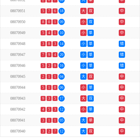
08070952
2
0
7
09
大
单
中
08070951
5
7
6
18
大
双
中
08070950
8
0
1
09
小
双
中
08070949
5
4
1
10
小
单
中
08070948
3
8
3
14
小
单
错
08070947
7
9
4
20
小
单
错
08070946
5
2
9
16
小
单
错
08070945
2
1
1
04
大
双
中
08070944
5
1
0
06
小
单
中
08070943
9
3
5
17
大
双
中
08070942
4
5
3
12
小
单
中
08070941
3
1
1
05
大
单
中
08070940
3
2
7
12
大
双
中