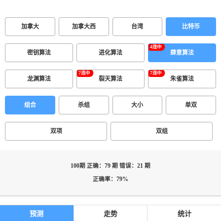
加拿大
加拿大西
台湾
比特币
密钥算法
进化算法
肆意算法
龙渊算法
裂天算法
朱雀算法
组合
杀组
大小
单双
双项
双组
100期 正确：79 期 错误：21 期
正确率：79%
预测
走势
统计